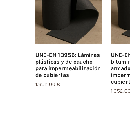
c
i
ó
n
UNE-EN 13956: Láminas
UNE-EN
:
plásticas y de caucho
bitumi
para impermeabilización
armadu
de cubiertas
imperm
cubier
Precio
1.352,00 €
Precio
1.352,0
habitual
habitua