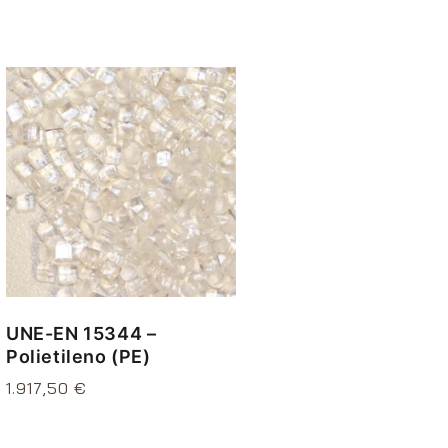
UNE-EN 15344 –
Polietileno (PE)
Precio
1.917,50 €
habitual