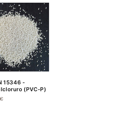
 15346 -
ilcloruro (PVC-P)
 €
l