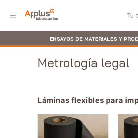
Ir
directamente
al contenido
Tu 
ENSAYOS DE MATERIALES Y PRO
C
Metrología legal
o
l
Láminas flexibles para im
e
c