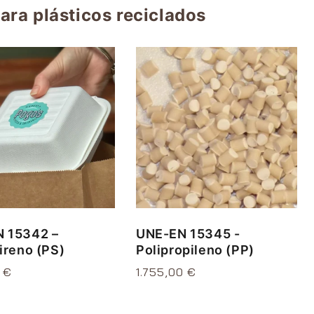
ara plásticos reciclados
 15342 –
UNE-EN 15345 -
ireno (PS)
Polipropileno (PP)
0 €
Precio
1.755,00 €
l
habitual