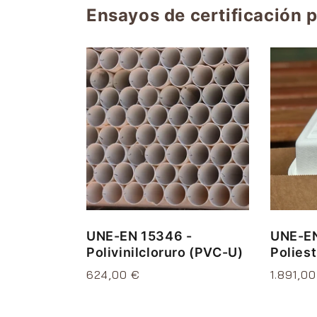
Ensayos de certificación p
UNE-EN 15346 -
UNE-EN
Polivinilcloruro (PVC-U)
Poliest
Precio
624,00 €
Precio
1.891,0
habitual
habitua