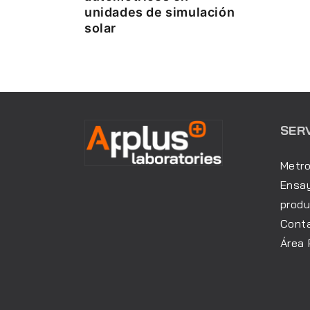
unidades de simulación
solar
SER
Metro
Ensay
prod
Cont
Área 