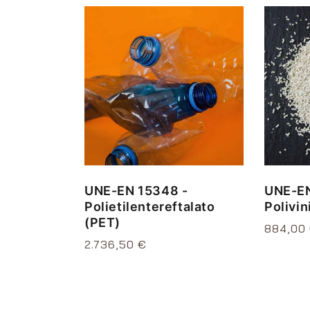
UNE-EN 15348 -
UNE-EN
Polietilentereftalato
Polivin
(PET)
Precio
884,00
Precio
2.736,50 €
habitua
habitual