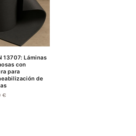
 13707: Láminas
nosas con
ra para
eabilización de
tas
0 €
l