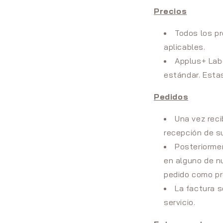
Precios
Todos los pr
aplicables.
Applus+ Lab
estándar. Esta
Pedidos
Una vez reci
recepción de su
Posteriormen
en alguno de n
pedido como p
La factura s
servicio.