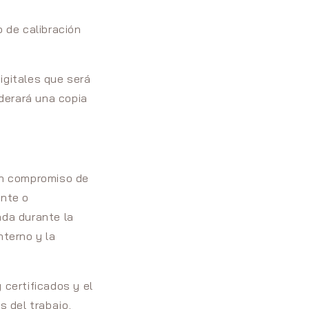
o de calibración
igitales que será
iderará una copia
un compromiso de
ente o
ada durante la
nterno y la
 certificados y el
 del trabajo,