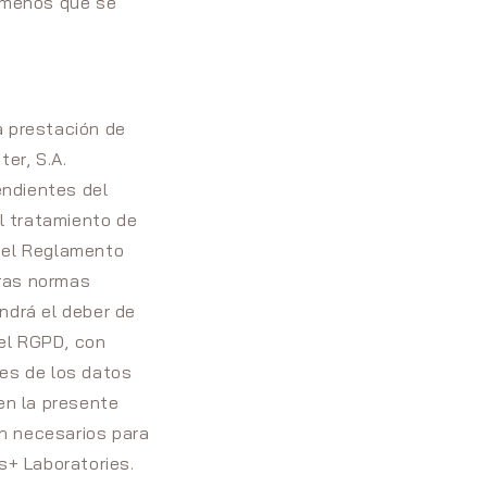
a menos que se
a prestación de
er, S.A.
endientes del
el tratamiento de
n el Reglamento
tras normas
ndrá el deber de
del RGPD, con
nes de los datos
en la presente
n necesarios para
s+ Laboratories.