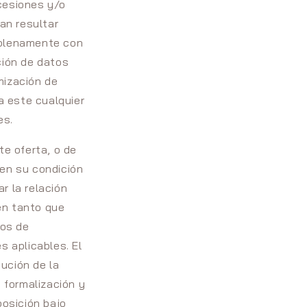
cesiones y/o
an resultar
 plenamente con
ción de datos
imización de
a este cualquier
es.
te oferta, o de
 en su condición
r la relación
en tanto que
dos de
s aplicables. El
ución de la
a formalización y
posición bajo