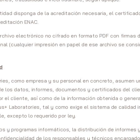
tidad disponga de la acreditación necesaria, el certificad
reditación ENAC.
rchivo electrónico no cifrado en formato PDF con firmas d
ginal (cualquier impresión en papel de ese archivo se cons
d
ries, como empresa y su personal en concreto, asumen 
de los datos, informes, documentos y certificados del cli
r el cliente, así como de la información obtenida o gener
us+ Laboratories, tal y como exige el sistema de calidad i
e, excepto lo requerido por ley.
os y programas informáticos, la distribución de informes y
fidencialidad de los responsables y técnicos encargados