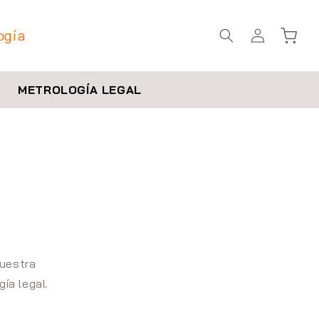
Iniciar
ogía
Carrito
sesión
METROLOGÍA LEGAL
-
nuestra
ía legal.