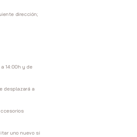
uiente dirección;
 a 14:00h y de
se desplazará a
accesorios
itar uno nuevo si