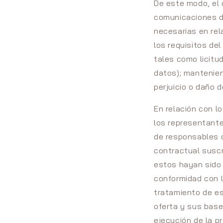
De este modo, el 
comunicaciones d
necesarias en rel
los requisitos de
tales como licitud
datos); mantenien
perjuicio o daño 
En relación con l
los representante
de responsables d
contractual suscr
estos hayan sido 
conformidad con l
tratamiento de es
oferta y sus base
ejecución de la p