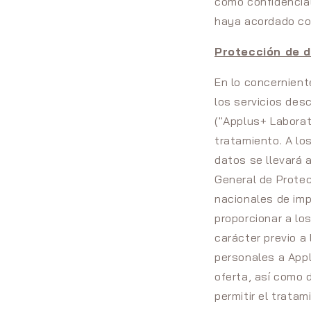
como confidencial
haya acordado con
Protección de 
En lo concernient
los servicios desc
("Applus+ Laborat
tratamiento. A lo
datos se llevará 
General de Protec
nacionales de imp
proporcionar a los
carácter previo a
personales a Appl
oferta, así como 
permitir el trata