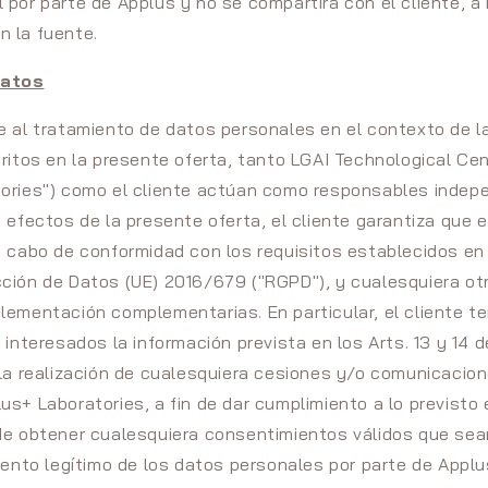
 por parte de Applus y no se compartirá con el cliente, 
 la fuente.
datos
e al tratamiento de datos personales en el contexto de l
ritos en la presente oferta, tanto LGAI Technological Cent
ories") como el cliente actúan como responsables indep
s efectos de la presente oferta, el cliente garantiza que 
a cabo de conformidad con los requisitos establecidos e
ción de Datos (UE) 2016/679 ("RGPD"), y cualesquiera o
lementación complementarias. En particular, el cliente te
 interesados la información prevista en los Arts. 13 y 14 
 la realización de cualesquiera cesiones y/o comunicacio
us+ Laboratories, a fin de dar cumplimiento a lo previsto 
de obtener cualesquiera consentimientos válidos que sea
miento legítimo de los datos personales por parte de Applu