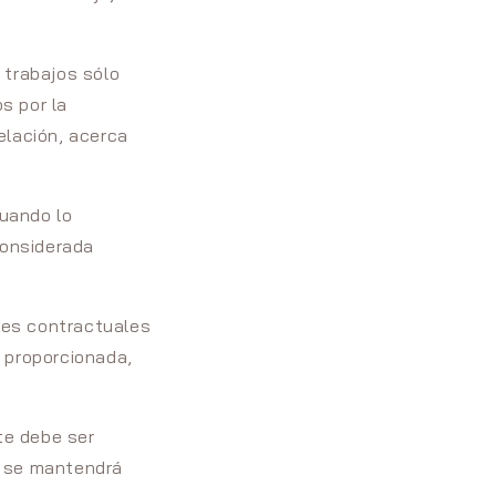
 trabajos sólo
s por la
telación, acerca
cuando lo
considerada
ones contractuales
n proporcionada,
te debe ser
ón se mantendrá