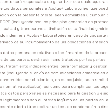
cliente será responsable de garantizar que cualesquiera 
e los datos personales a Applus+ Laboratories, que pued
ación con la presente oferta, sean admisibles y cumplan
l RGPD (incluyendo con los principios generales de protec
, lealtad y transparencia, limitación de la finalidad y min
do indemne a Applus+ Laboratories en caso de causarle 
derivado de su incumplimiento de las obligaciones anterior
os datos personales relativos a los firmantes de la presen
s de las partes, serán asimismo tratados por las partes,
el tratamiento independientes, para formalizar y gestiona
ita (incluyendo el envío de comunicaciones comerciales 
consentidos por el cliente o, en su perjuicio, sean remiti
a normativa aplicable), así como para cumplir con las leye
tos datos personales es necesario para la gestión y ejec
s legitimadoras son el interés legítimo de las partes en l
resente oferta (tras realizar un test de ponderación-a dis