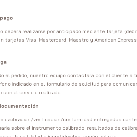
 pago
io deberá realizarse por anticipado mediante tarjeta (débit
n tarjetas Visa, Mastercard, Maestro y American Express
.
ega
o el pedido, nuestro equipo contactará con el cliente a t
fono indicado en el formulario de solicitud para comunicar
 con el servicio realizado.
 documentación
de calibración/verificación/conformidad entregados conte
aria sobre el instrumento calibrado, resultados de calibr
ones, trazabilidad e incertidumbre, según aplique.