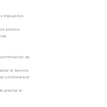
ros impuestos
los precios
cas.
e confirmación de
lizar el servicio
se confirmará el
e prestar el